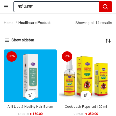
Home
Healthcare Product
Showing all 14 results
Show sidebar
-10%
-7%
Anti Lice & Healthy Hair Serum
Cockroach Repellent 120 ml
৳
180.00
৳
350.00
৳
200.00
৳
375.00