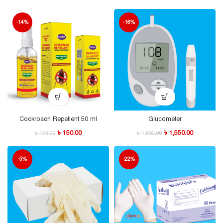
-14%
-16%
Cockroach Repellent 50 ml
Glucometer
৳
150.00
৳
1,550.00
৳
175.00
৳
1,850.00
-5%
-22%