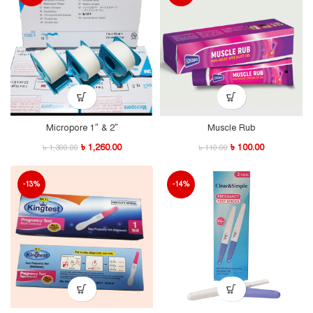
Micropore 1″ & 2″
Muscle Rub
৳
1,260.00
৳
100.00
৳
1,300.00
৳
110.00
-13%
-14%