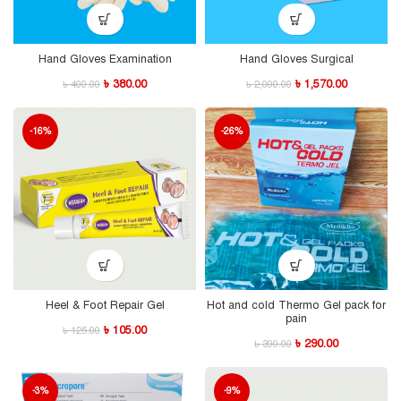
Hand Gloves Examination
Hand Gloves Surgical
৳
380.00
৳
1,570.00
৳
400.00
৳
2,000.00
-16%
-26%
Heel & Foot Repair Gel
Hot and cold Thermo Gel pack for
pain
৳
105.00
৳
125.00
৳
290.00
৳
390.00
-3%
-9%