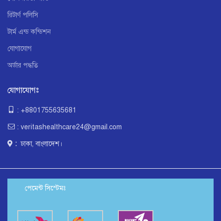
রিটার্ণ পলিসি
টার্ম এন্ড কন্ডিশন
যোগাযোগ
অর্ডার পদ্ধতি
যোগাযোগঃ
: +8801755635681
: veritashealthcare24@gmail.com
:
ঢাকা, বাংলাদেশ।
পেমেন্ট সিস্টেমঃ