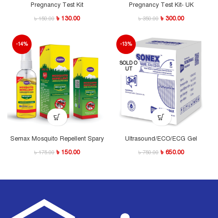
Pregnancy Test Kit
Pregnancy Test Kit- UK
৳
130.00
৳
300.00
৳
150.00
৳
350.00
-14%
-13%
SOLD O
UT
Semax Mosquito Repellent Spary
Ultrasound/ECO/ECG Gel
৳
150.00
৳
650.00
৳
175.00
৳
750.00