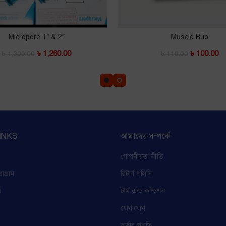
Micropore 1″ & 2″
Muscle Rub
৳
1,260.00
৳
100.00
৳
1,300.00
৳
110.00
INKS
আমাদের সম্পর্কে
গোপনীয়তা নীতি
োগ্রাম
রিটার্ণ পলিসি
র
টার্ম এন্ড কন্ডিশন
যোগাযোগ
অর্ডার পদ্ধতি