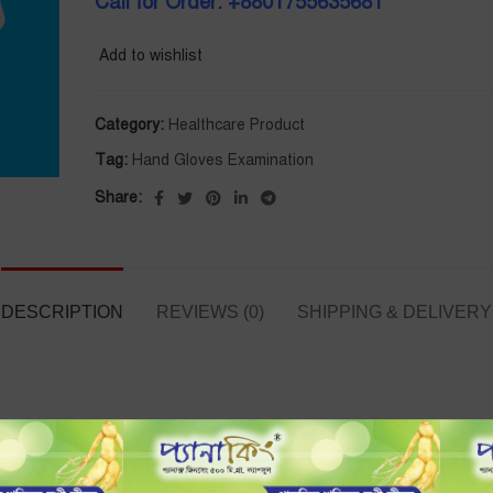
Call for Order: +8801755635681
Add to wishlist
Category:
Healthcare Product
Tag:
Hand Gloves Examination
Share:
DESCRIPTION
REVIEWS (0)
SHIPPING & DELIVERY