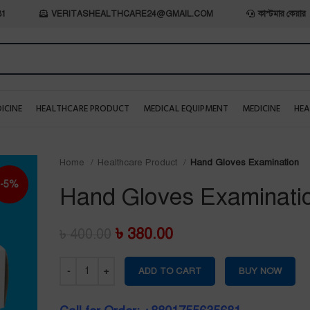
81
VERITASHEALTHCARE24@GMAIL.COM
কাস্টমার কেয়ার
ICINE
HEALTHCARE PRODUCT
MEDICAL EQUIPMENT
MEDICINE
HEA
Home
Healthcare Product
Hand Gloves Examination
-5%
Hand Gloves Examinati
৳
380.00
৳
400.00
ADD TO CART
BUY NOW