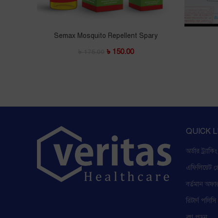
Semax Mosquito Repellent Spary
৳
150.00
৳
175.00
QUICK L
অর্ডার ট্র্যাকিং
এফিলিয়েট প্র
বর্তমান অফা
রিটার্ণ পলিসি
ব্লগ পড়ুন