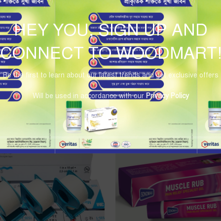
HEY YOU, SIGN UP AND
CONNECT TO WOODMART
Be the first to learn about our latest trends and get exclusive offers
Will be used in accordance with our
Privacy Policy
-9%