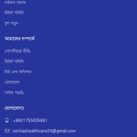
বর্তমান অফার
রিটার্ণ পলিসি
ব্লগ পড়ুন
আমাদের সম্পর্কে
গোপনীয়তা নীতি
রিটার্ণ পলিসি
টার্ম এন্ড কন্ডিশন
যোগাযোগ
অর্ডার পদ্ধতি
যোগাযোগঃ
: +8801755635681
: veritashealthcare24@gmail.com