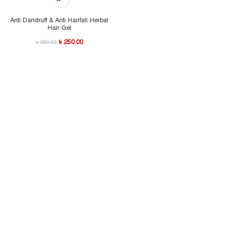
Anti Dandruff & Anti Hairfall Herbal
Hair Gel
৳
250.00
৳
280.00