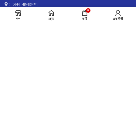
:
ঢাকা, বাংলাদেশ।
0
শপ
হোম
কার্ট
একাউন্ট
পেমেন্ট সিস্টেমঃ
শিপিং পার্টনারঃ
সোশ্যাল লিঙ্কঃ
© 2025 veritashealthcare.com.bd | All Rights Reserved. | Design
& Developed by
Bright IT Institute