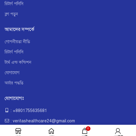
রিটার্ণ পলিসি
ব্লগ পড়ুন
আমাদের সম্পর্কে
গোপনীয়তা নীতি
রিটার্ণ পলিসি
টার্ম এন্ড কন্ডিশন
যোগাযোগ
অর্ডার পদ্ধতি
যোগাযোগঃ
: +8801755635681
: veritashealthcare24@gmail.com
0
:
ঢাকা, বাংলাদেশ।