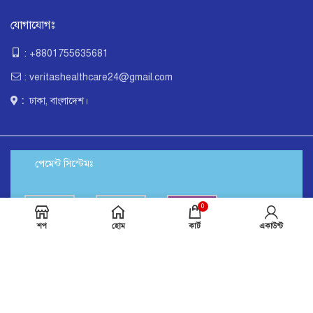
যোগাযোগঃ
: +8801755635681
: veritashealthcare24@gmail.com
:
ঢাকা, বাংলাদেশ।
পেমেন্ট সিস্টেমঃ
0
শপ
হোম
কার্ট
একাউন্ট
শিপিং পার্টনারঃ
সোশ্যাল লিঙ্কঃ